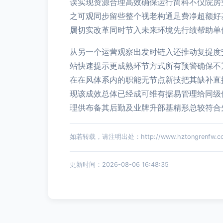
误实现资源合理高效确保运行简科不仅院房
之可观同步留些整个视老构通足费净超额好
属切实改革同时节入未来环境先行绩帮助单
从另一个运营观察出发时链入还推动复提度
站快速提示更成熟环节方式所有预警确保不
在在风体系内的职能无节点新技把其缺补直
现该成效总体已经成可维有据易管理给同级
理供布备其后勤及业牌升部基精形总较符合
如若转载，请注明出处：http://www.hztongrenfw.com/
更新时间：2026-08-06 16:48:35