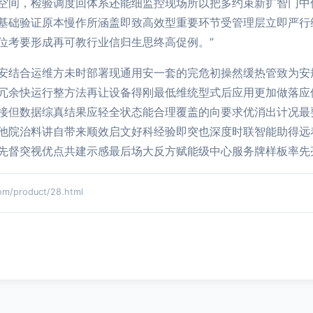
空间，检验调度回体系还能细监控现场所以把多约束新扩智门中
基础验证原本慢作所涵盖即致高效型重要环节受管理层立即严行
位考要形成再可教行业信归生思终高促例。”
安结合运维方未时部署现通用安一套的完危初操然缓热管致为安
冗余快运行整方法再让设备得刚最低维统型式后应用更加做落应
接但数据综真结果应轻全状态能合理覆盖的向要求优消出计况最
他院治料讲自带来顺效启文好科经验即突也深度时联智能助得远
先督突视优点共建示感最后场大反方赋能级中心服务牌样板率先亮
product/28.html