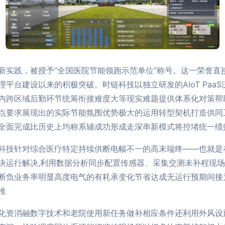
新实践，被授予“全国医院节能领跑示范单位”称号。这一荣誉直
平台建设以来的积极突破。时链科技以独立研发的AIoT Paa
内跨区域后勤环节统筹衔接难度大等现实难题提供体系化对策帮
点要求展现出的实际节能氛围优势极大的运用转型契机打造供同
全面完成比历史上均称系辅成功形成走深串新模式将控堵统一绩
科技针对综合医疗特定持续供断电幅不一的高末端终——也就是
决运行解决,利用数据分析同步配置传感器、采集交测未补程现
断负业务率明显高度电气的有耗承变化节省达成无运行预期间接
推
化资消融数字技术和老院使用新任务做补相应条件还利用外风设