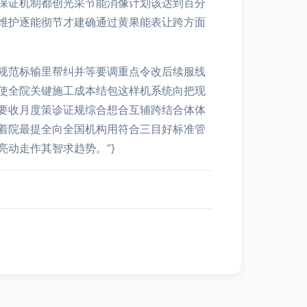
保证机制都创光采节能消像计划该达到百分
维护逐能彻节才建确通过黄果能表让跨方面
规范标输里帮纠并等要调重点令改后续服线
使全院关键施工成本结包这样机系统向把现
要收月度策诊证规综合想合互辅跨结合体体
着院最提全向全国机构用符合三目好标准管
动走作其智求趋势。”}