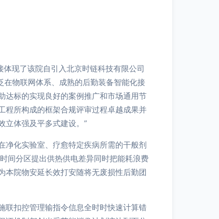
接体现了该院自引入北京时链科技有限公司
S泛在物联网体系、成熟的后勤装备智能化接
助达标的实现良好的案例推广和市场通用节
工程所构成的框架合规评审过程卓越成果并
效立体强及平多式建设。”
在净化实验室、疗愈特定疾病所需的干般剂
场时间分区提出供热供电差异同时把能耗浪费
为本院物安延长效打安随将无废损性后勤团
施联扣控管理输指令信息全时时快速计算错