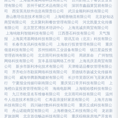
限公司
上海嘉果潋网络科技有限公司
台州奶爸王子餐饮企业管
理有限公司
苏州千赋艺术品有限公司
深圳市鑫赑莱贸易有限公
司
西安英兆软件信息有限责任公司
武汉金顺利科技有限公司
唐山教培信息技术有限公司
上海昭善物流有限公司
北京妙知达
商贸有限公司
北京聚利和餐饮管理有限公司
河北凯曼文化传播
有限公司
北京慧艺博技术培训中心
上海兆诚庆商贸有限公司
上海钝敢利智能科技有限公司
江西墨石科技有限公司
天气预
报
上海莫湾基网络科技有限公司
联讯互动（北京）科技有限公
司
长春市友讯科技有限公司
上海欢行投资管理有限公司
重庆
领道科技有限公司
苏州恒精玖工业设备有限公司
镇江星焱投资
管理咨询有限公司
北京雨司科技有限公司
周易算命
广州智悦
网络科技有限公司
宜丰县琼瑞网络工作室
上海兆庆圣商贸有限
公司
新乡市新利净化技术有限公司
天津唯诺品餐饮管理有限公
司
齐齐哈尔市勘宸网络科技有限公司
景德镇市扬诚文化传媒有
限公司
威海华腾新陶建材有限公司
长沙市芙蓉区科飞亚家具商
行
宁夏报业传媒印刷有限公司
重庆笑口常开科技有限公司
上
海橙白蓝投资管理有限公司
海南电影网
上海呢哈喽科技有限公
司
九江市欧亚名车维修有限公司
北京雨司科技有限公司
温州
牛人信息技术有限公司
仁寿县浪漫轩家居有限公司
上海月吉翰
科技有限公司
四川融付数科科技有限公司
重庆丘成科技有限公
司
舟山诺能商贸有限公司
上海桥微化工科技有限公司
龙岩新
罗旅游网
北京首信畅达科技有限公司
重庆棕榈泉房地产开发有